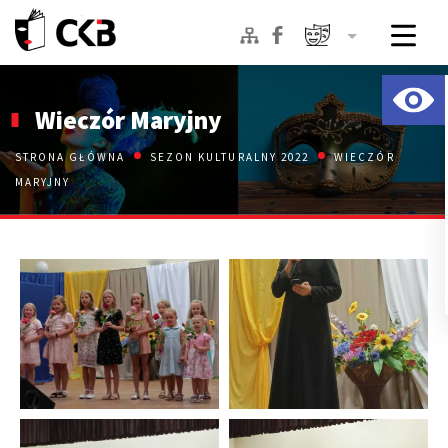
Uruchom
Przejdź
Przejdź
Przejdź
WCAG
do
do
do
Wieczór Maryjny
Menu
Treści
Stopki
STRONA GŁÓWNA
SEZON KULTURALNY 2022
WIECZÓR
MARYJNY