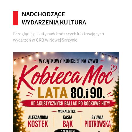
NADCHODZĄCE
WYDARZENIA KULTURA
Przeglądaj plakaty nadchodzących lub trwających
wydarzeń w CKB w Nowej Sarzynie